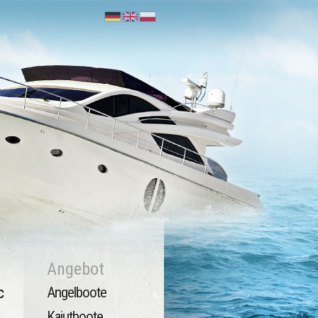
Angebot
Angelboote
C
Kajutboote