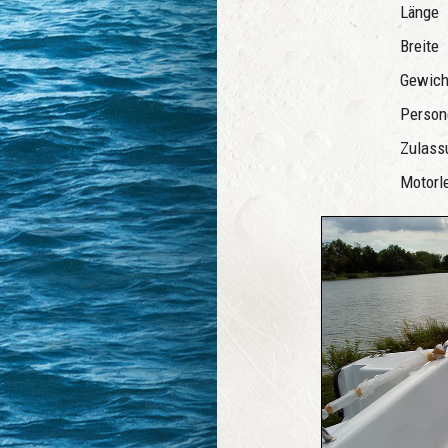
Länge
Breite
Gewic
Person
Zulas
Motorl