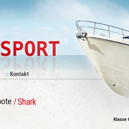
Kontakt
oote
/
Shark
Klasse 