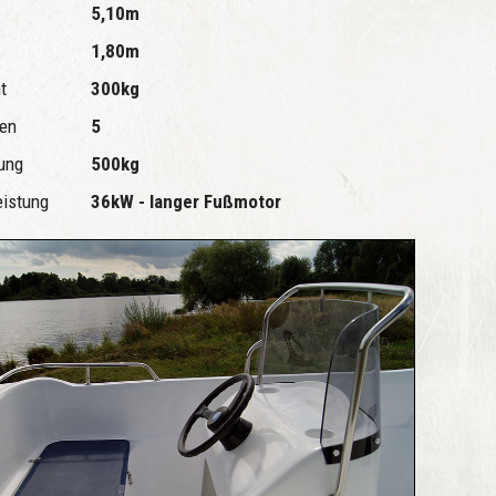
5,10m
1,80m
ht
300kg
en
5
sung
500kg
eistung
36kW - langer Fußmotor