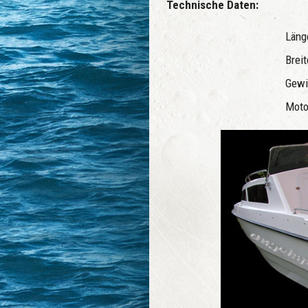
Technische Daten:
Län
Brei
Gewi
Moto