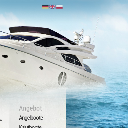
Angebot
Angelboote
.
Kajutboote