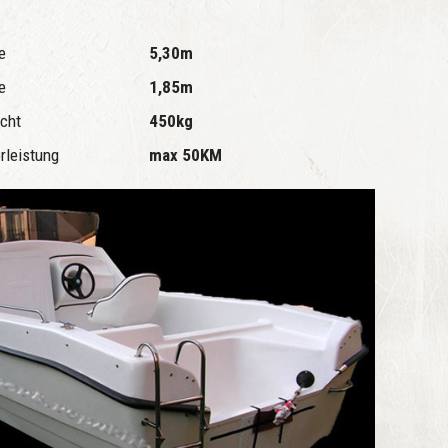
ge
5,30m
te
1,85m
cht
450kg
rleistung
max 50KM