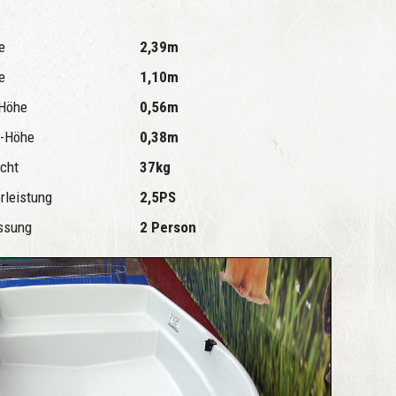
ge
2,39m
te
1,10m
-Höhe
0,56m
k-Höhe
0,38m
cht
37kg
rleistung
2,5PS
ssung
2 Person