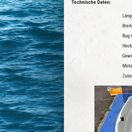
Technische Daten:
Län
Brei
Bug
Hec
Gewi
Moto
Zula