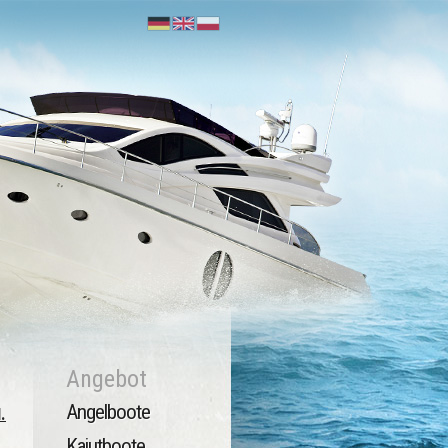
Angebot
Angelboote
.
Kajutboote