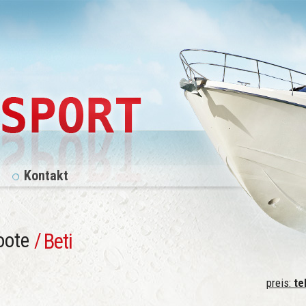
Kontakt
oote
/
Beti
preis:
tel