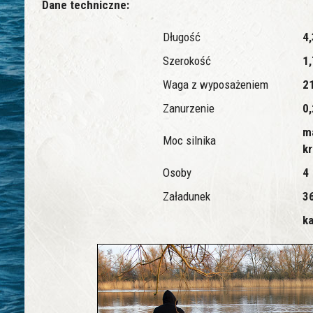
Dane techniczne:
Długość
4
Szerokość
1
Waga z wyposażeniem
2
Zanurzenie
0
m
Moc silnika
kr
Osoby
4
Załadunek
3
ka